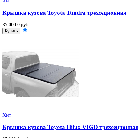
Хит
Крышка кузова Toyota Tundra трехсеционная
35 000
0 руб
Купить
Хит
Крышка кузова Toyota Hilux VIGO трехсеционна