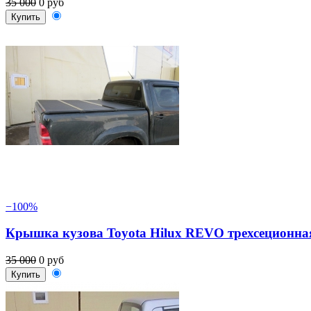
35 000
0 руб
Купить
−100%
Крышка кузова Toyota Hilux REVO трехсеционна
35 000
0 руб
Купить