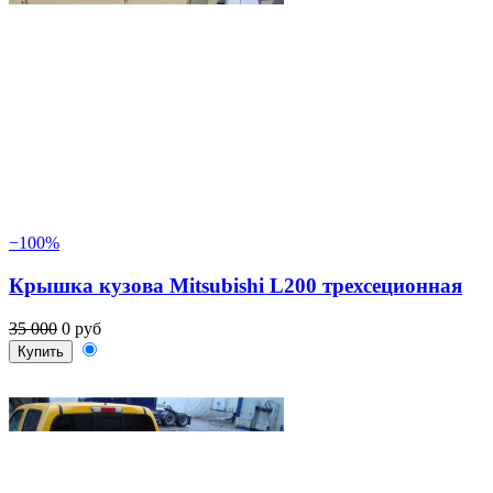
−100%
Крышка кузова Mitsubishi L200 трехсеционная
35 000
0 руб
Купить