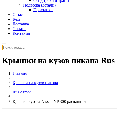
Сенд траки и трапы
Подвеска (детали)
Проставки
О нас
Блог
Доставка
Оплата
Контакты
Крышки на кузов пикапа Rus
Главная
Крышки на кузов пикапа
Rus Armor
Крышка кузова Nissan NP 300 распашная