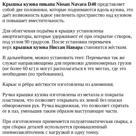
Крышка кузова пикапа Nissan Navara D40
представляет
собой две половинки, которые поднимаются вдоль кузова, это
даёт возможность вдвое увеличить пространство над кузовом
и повышает вместительность.
Для облегчения подъёма в крышку установлены
амортизаторы, которые удерживают её при открытие створок,
под углом 90 градусов. После установки перемычек
верх
крышки кузова Ниссан Навара
становится жёстким.
В дальнейшем, можно установить тент. Перемычки так же
служат направляющими для перевозки длинномерных грузов
(не более 60 кг) и могут располагаться в тех местах, где это
необходимо (по требованию).
Каркас и рёбра жёсткости изготовлены из алюминия.
Ручки крышки кузова изготовлены из металла и покрыты
пластиком, что позволяет открывать их зимой без опаски
обморожения рук. Ручка выдвижная, это позволяет спрятать
ее в паз, уменьшив таким образом выступающие части.
При изготовлении применяется полуавтоматическая сварка, а
при сборки деталей используется промышленный
пневмозаклёпочник с нагрузкой в одну тонну.